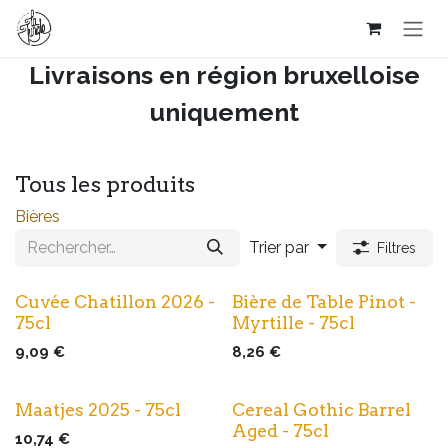
Se rendre au contenu
Livraisons en région bruxelloise
uniquement​
Tous les produits
Bières
Trier par
Filtres
Cuvée Chatillon 2026 -
Bière de Table Pinot -
75cl
Myrtille - 75cl
9,09
€
8,26
€
Maatjes 2025 - 75cl
Cereal Gothic Barrel
Aged - 75cl
10,74
€